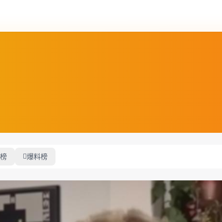
榜
爆料榜