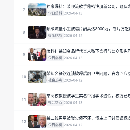
独家爆料：某顶流歌手秘密注册新公司，疑似
7
今日爆料
2026-04-13
顶级流量小生被曝片酬高达8000万，制片方怒
8
娱乐吃瓜
2026-04-12
爆料！某知名品牌代言人私下言行与公众形象
9
今日爆料
2026-04-13
某知名餐饮连锁被曝后厨卫生问题，官方回应
10
社会热点
2026-04-12
某高校教授被学生实名举报学术造假，校方已
11
社会热点
2026-04-13
某二线男星被曝欠债不还，债主上门讨债遭保
12
今日爆料
2026-04-12