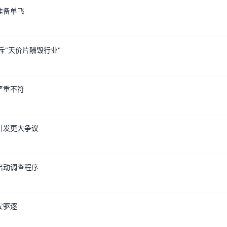
准备单飞
斥"天价片酬毁行业"
严重不符
引发更大争议
启动调查程序
安驱逐