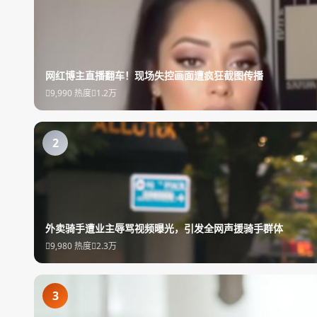
网红博主直播翻车！现场失控画面遭疯狂截图传播
9,990 热度
1.2万
2
外卖骑手遭业主辱骂视频曝光，引发全网声援骑手群体
9,980 热度
2.3万
3