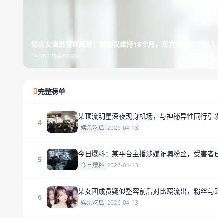
知名女演员官宣离婚！婚姻仅维持18个月，双方声明措辞耐人
9,950 热度
8934
完整榜单
某顶流明星深夜现身机场，与神秘异性同行引
4
娱乐吃瓜
2026-04-13
今日爆料：某平台主播涉嫌诈骗粉丝，受害者已
5
今日爆料
2026-04-13
某女团成员疑似整容前后对比照流出，粉丝与
6
娱乐吃瓜
2026-04-13