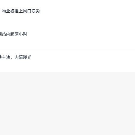
，物业被推上风口浪尖
困站内超两小时
缺主演，内幕曝光