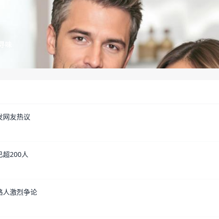
寻味
发网友热议
超200人
路人激烈争论